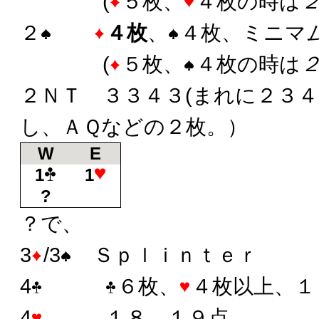
(
５枚、
４枚の時は
２
４枚
、
４枚、ミニマ
(
５枚、
４枚の時は
２ＮＴ ３３４３(まれに２３
し、ＡＱなどの２枚。）
W
E
1
1
?
？で、
3
/3
Ｓｐｌｉｎｔｅｒ
4
６枚、
４枚以上、１
4
１８、１９点。