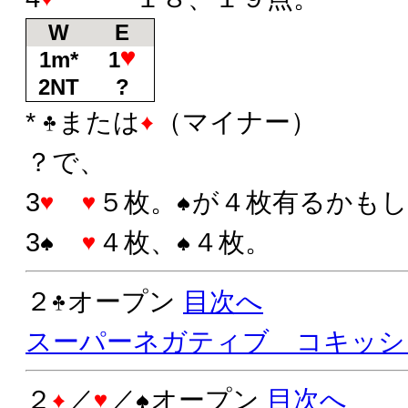
W
E
1m*
1
2NT
?
*
または
（マイナー）
？で、
3
５枚。
が４枚有るかも
3
４枚、
４枚。
２
オープン
目次へ
スーパーネガティブ コキッシ
２
／
／
オープン
目次へ