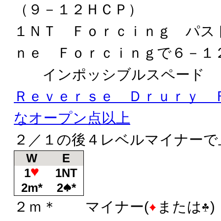
（９－１２ＨＣＰ）
１ＮＴ Ｆｏｒｃｉｎｇ パス
ｎｅ Ｆｏｒｃｉｎｇで６－１
インポッシブルスペード
Ｒｅｖｅｒｓｅ Ｄｒｕｒｙ 
なオープン点以上
２／１の後４レベルマイナーで
W
E
1
1NT
2m*
2
*
２ｍ＊ マイナー(
または
)