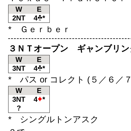
W
E
2NT
4
*
* Ｇｅｒｂｅｒ
３ＮＴオープン ギャンブリン
W
E
3NT
4
*
* パス or コレクト (５／６／
W
E
3NT
4
*
?
* シングルトンアスク