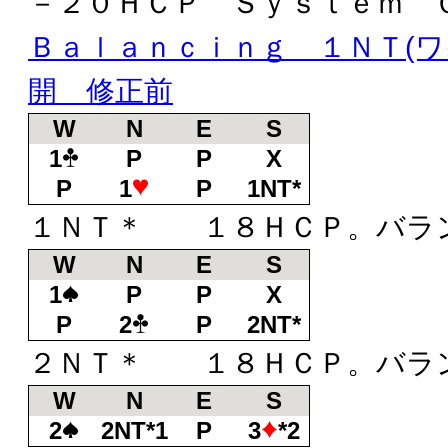
－２０ＨＣＰ Ｓｙｓｔｅｍ 
Ｂａｌａｎｃｉｎｇ １ＮＴ(ワ
開 修正前
W
N
E
S
1
P
P
X
P
1
P
1NT*
１ＮＴ＊ １８ＨＣＰ。バラ
W
N
E
S
1
P
P
X
P
2
P
2NT*
２ＮＴ＊ １８ＨＣＰ。バラ
W
N
E
S
2
2NT*1
P
3
*2