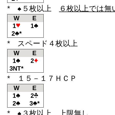
*
５枚以上
６枚以上では無
W
E
1
1
2
*
* スペード４枚以上
W
E
1
2
3NT*
* １５－１７ＨＣＰ
W
E
1
2
2
3
*
*
３枚以上、上限無し