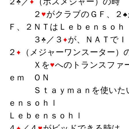
２
／
（ボスメジャー）の時
２
がクラブのＧＦ、２
Ｆ、２ＮＴはＬｅｂｅｎｓｏｈ
３
／３
が、ＮＡＴでＩ
２
（メジャーワンスーター）
Ｘを
へのトランスファ
ｅｍ ＯＮ
Ｓｔａｙｍａｎを使いたい
ｅｎｓｏｈｌ
Ｌｅｂｅｎｓｏｈｌ
４
／４
がビッドできる時は、