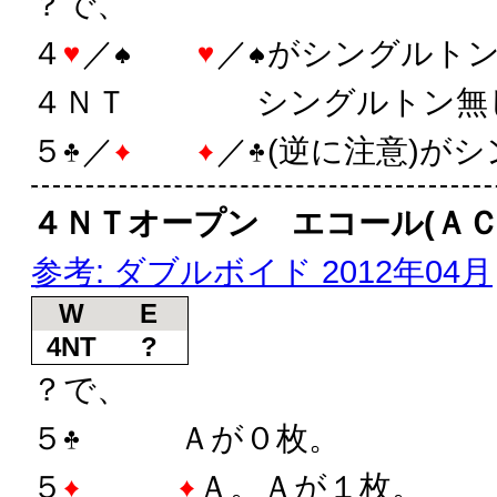
？で、
４
／
／
がシングルト
４ＮＴ シングルトン無
５
／
／
(逆に注意)が
４ＮＴオープン エコール(ＡＣ
参考: ダブルボイド 2012年04月
W
E
4NT
?
？で、
５
Ａが０枚。
５
Ａ。Ａが１枚。