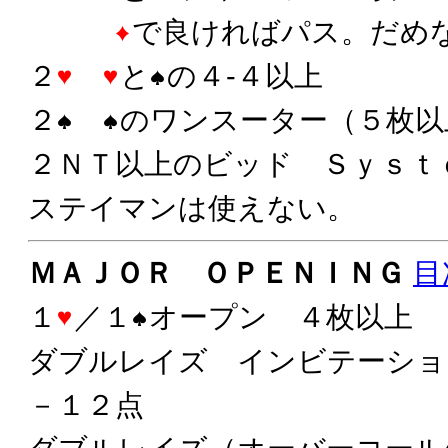
で良ければパス。だめ
２
と
の４-４以上
２
のワンスーター（５枚以
２ＮＴ以上のビッド Ｓｙｓｔ
ステイマンは使えない。
ＭＡＪＯＲ ＯＰＥＮＩＮＧ
目
１
／１
オープン ４枚以上
ダブルレイズ インビテーショ
－１２点