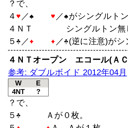
？で、
４
／
／
がシングルト
４ＮＴ シングルトン無
５
／
／
(逆に注意)が
４ＮＴオープン エコール(ＡＣ
参考: ダブルボイド 2012年04月
W
E
4NT
?
？で、
５
Ａが０枚。
５
Ａ。Ａが１枚。