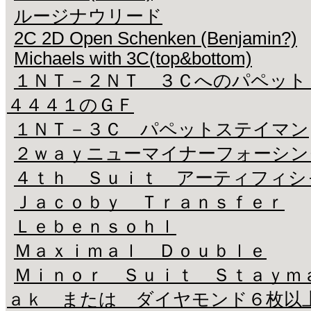
ルージナウリード
2C 2D Open Schenken (Benjamin?)
Michaels with 3C(top&bottom)
１ＮＴ－２ＮＴ ３Ｃへのパペッ
４４４１のＧＦ
１ＮＴ－３Ｃ パペットステイマン
２ｗａｙニューマイナーフォーシング(
４ｔｈ Ｓｕｉｔ アーティフィシ
Ｊａｃｏｂｙ Ｔｒａｎｓｆｅｒ
Ｌｅｂｅｎｓｏｈｌ
Ｍａｘｉｍａｌ Ｄｏｕｂｌｅ
Ｍｉｎｏｒ Ｓｕｉｔ Ｓｔａｙｍ
ａｋ または ダイヤモンド６枚以