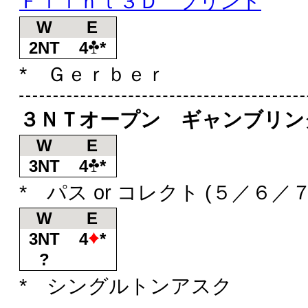
Ｆｌｉｎｔ３Ｄ フリント
W
E
2NT
4
*
* Ｇｅｒｂｅｒ
３ＮＴオープン ギャンブリン
W
E
3NT
4
*
* パス or コレクト (５／６／
W
E
3NT
4
*
?
* シングルトンアスク