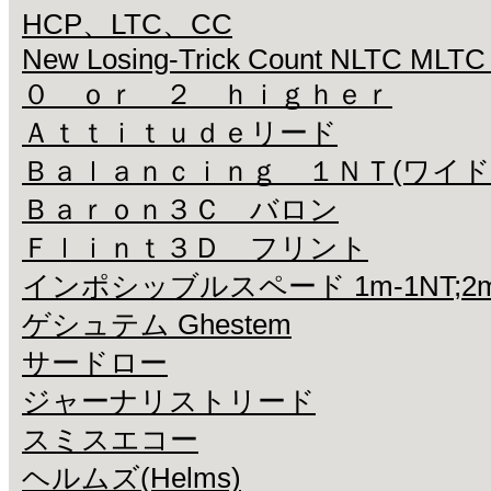
HCP、LTC、CC
New Losing-Trick Count NLTC MLTC
０ ｏｒ ２ ｈｉｇｈｅｒ
Ａｔｔｉｔｕｄｅリード
Ｂａｌａｎｃｉｎｇ １ＮＴ(ワイド
Ｂａｒｏｎ３Ｃ バロン
Ｆｌｉｎｔ３Ｄ フリント
インポシッブルスペード 1m-1NT;2m-2S 
ゲシュテム Ghestem
サードロー
ジャーナリストリード
スミスエコー
ヘルムズ(Helms)