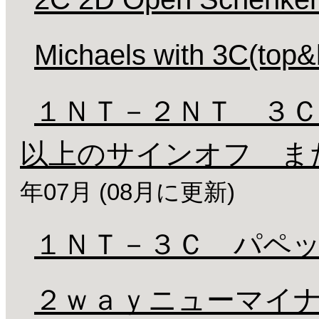
Michaels with 3C(top&
１ＮＴ－２ＮＴ ３
以上のサインオフ ま
年07月 (08月に更新)
１ＮＴ－３Ｃ パペ
２ｗａｙニューマイナ