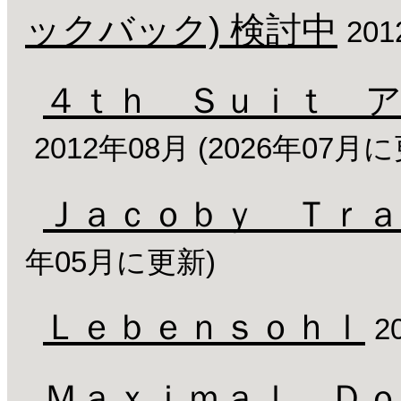
ックバック) 検討中
20
４ｔｈ Ｓｕｉｔ 
2012年08月 (2026年07月
Ｊａｃｏｂｙ Ｔｒａ
年05月に更新)
Ｌｅｂｅｎｓｏｈｌ
2
Ｍａｘｉｍａｌ Ｄｏ