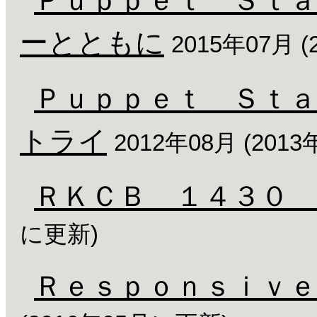
ーとともに
2015年07月 
Ｐｕｐｐｅｔ Ｓｔ
トライ
2012年08月 (201
ＲＫＣＢ １４３０ 
に更新)
Ｒｅｓｐｏｎｓｉｖｅ