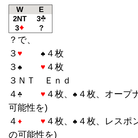
W
E
2NT
3
3
?
？で、
３
４枚
３
４枚
３ＮＴ Ｅｎｄ
４
４枚、
４枚、オープ
可能性を)
４
４枚、
４枚、レスポ
の可能性を)