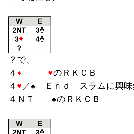
W
E
2NT
3
3
4
?
？で、
４
のＲＫＣＢ
４
／
Ｅｎｄ スラムに興味
４ＮＴ
のＲＫＣＢ
W
E
2NT
3