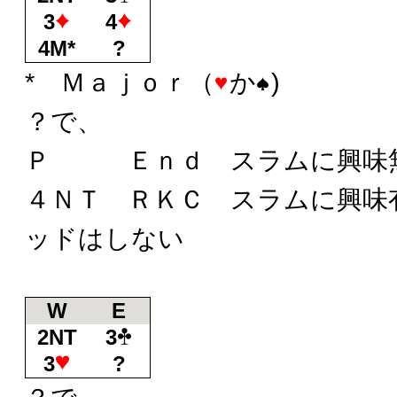
3
4
4M*
?
* Ｍａｊｏｒ（
か
)
？で、
Ｐ Ｅｎｄ スラムに興味
４ＮＴ ＲＫＣ スラムに興味
ッドはしない
W
E
2NT
3
3
?