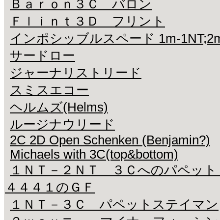
Ｂａｒｏｎ３Ｃ バロン
Ｆｌｉｎｔ３Ｄ フリント
インポシッブルスペード 1m-1NT;2m-2S 
サードロー
ジャーナリストリード
スミスエコー
ヘルムズ(Helms)
ルージナウリード
2C 2D Open Schenken (Benjamin?)
Michaels with 3C(top&bottom)
１ＮＴ－２ＮＴ ３Ｃへのパペッ
４４４１のＧＦ
１ＮＴ－３Ｃ パペットステイマン