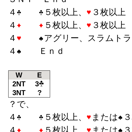
４
５枚以上、
３枚以上
４
５枚以上、
３枚以上
４
アグリー、スラムトラ
４
Ｅｎｄ
W
E
2NT
3
3NT
?
？で、
４
５枚以上、
または
３
４
５枚以上、
または
３