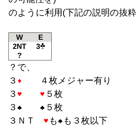
のように利用(下記の説明の抜粋
W
E
2NT
3
?
？で、
３
４枚メジャー有り
３
５枚
３
５枚
３ＮＴ
も
も３枚以下