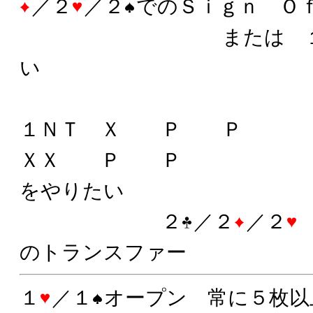
／２
／２
でのＳｉｇｎ Ｏ
または １ＮＴＸ
い
１ＮＴ Ｘ Ｐ Ｐ
ＸＸ Ｐ Ｐ 
をやりたい
２
／２
／２
のトランスファー
１
／１
オープン 常に５枚以