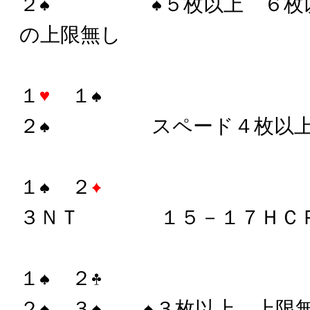
２
５枚以上 ６枚
の上限無し
１
１
２
スペード４枚以
１
２
３ＮＴ １５－１７ＨＣ
１
２
２
３
３枚以上、上限