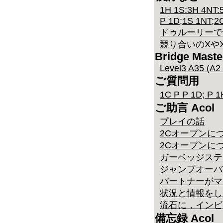
1H 1S:3H 4NT
P 1D;1S 1NT;2
ドゥルーリーで
競り合いのXや
Bridge Maste
Level3 A35 (A2
ご質問用
1C P P 1D; P 
ご助言 Acol
プレイの話
2Cオープンに
2Cオープンにつ
ガーベッジステ
ジャンプオーバ
パートナーがマ
状況と情報をし
流石に，インビ
備忘録 Acol