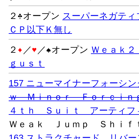
２
オープン
スーパーネガティ
ＣＰ以下Ｋ無し
２
／
／
オープン
Ｗｅａｋ２
ｇｕｓｔ
157 ニューマイナーフォーシン
ｗ Ｍｉｎｏｒ Ｆｏｒｃｉｎ
４ｔｈ Ｓｕｉｔ アーティフ
Ｗｅａｋ Ｊｕｍｐ Ｓｈｉ
163 ストラクチャード リバー