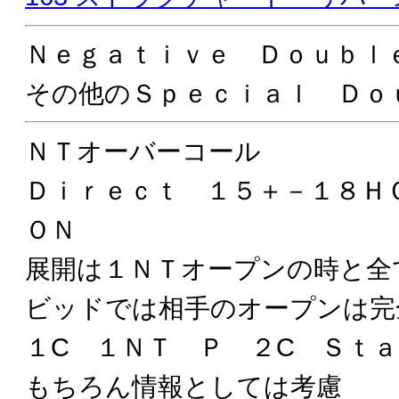
Ｎｅｇａｔｉｖｅ Ｄｏｕｂ
その他のＳｐｅｃｉａｌ Ｄｏ
ＮＴオーバーコール
Ｄｉｒｅｃｔ １５＋－１８
ＯＮ
展開は１ＮＴオープンの時と全
ビッドでは相手のオープンは完
１C １ＮＴ Ｐ ２C Ｓｔ
もちろん情報としては考慮