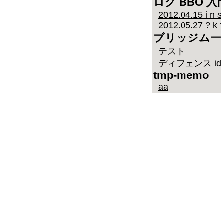
ログ BBO 入
2012.04.15 i n s
2012.05.27 ? k 
ブリッジムー
テスト
ディフェンス id
tmp-memo
aa