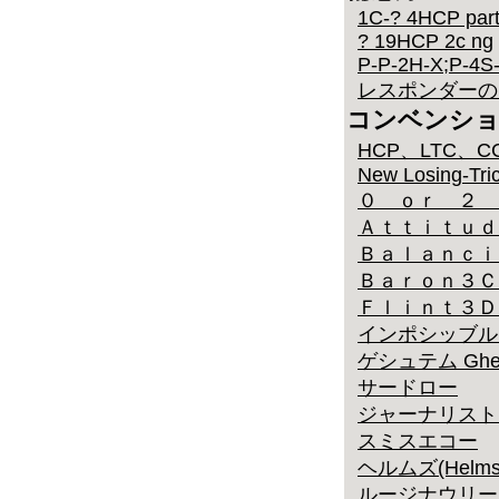
1C-? 4HCP parti
? 19HCP 2c ng
P-P-2H-X;P-4S
レスポンダーのリビ
コンベンシ
HCP、LTC、C
New Losing-Tr
０ ｏｒ ２ 
Ａｔｔｉｔｕｄ
Ｂａｌａｎｃｉ
Ｂａｒｏｎ３Ｃ
Ｆｌｉｎｔ３Ｄ
インポシッブルスペー
ゲシュテム Ghe
サードロー
ジャーナリスト
スミスエコー
ヘルムズ(Helms
ルージナウリー