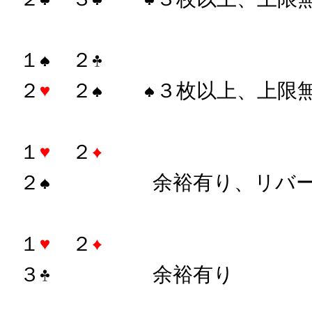
１
２
２
２
３枚以上、上限
１
２
２
余裕有り、リバー
１
２
３
余裕有り