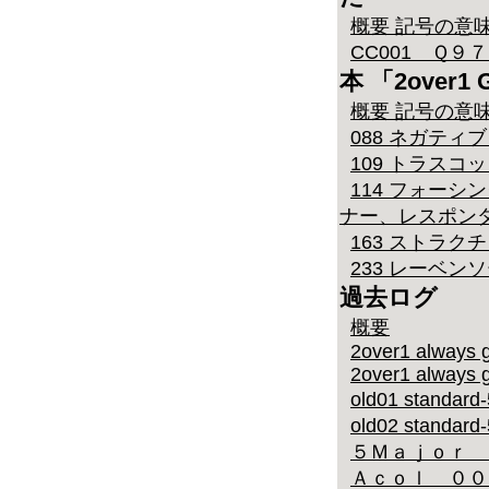
概要 記号の意
CC001 Ｑ
本 「2over
概要 記号の意
088 ネガティブダ
109 トラスコ
114 フォーシ
ナー、レスポン
163 ストラク
233 レーベン
過去ログ
概要
2over1 always g
2over1 always g
old01 stand
old02 stand
５Ｍａｊｏｒ 
Ａｃｏｌ ００