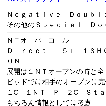
Ｎｅｇａｔｉｖｅ Ｄｏｕｂ
その他のＳｐｅｃｉａｌ Ｄｏ
ＮＴオーバーコール
Ｄｉｒｅｃｔ １５＋－１８
ＯＮ
展開は１ＮＴオープンの時と全
ビッドでは相手のオープンは完
１C １ＮＴ Ｐ ２C Ｓｔ
もちろん情報としては考慮