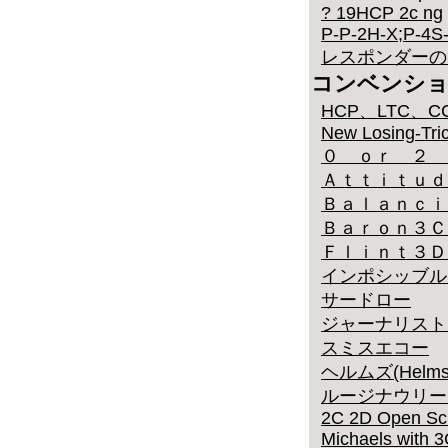
? 19HCP 2c ng
P-P-2H-X;P-4S
レスポンダーのリビ
コンベンシ
HCP、LTC、C
New Losing-Tr
０ ｏｒ ２ 
Ａｔｔｉｔｕｄ
Ｂａｌａｎｃｉ
Ｂａｒｏｎ３Ｃ
Ｆｌｉｎｔ３Ｄ
インポシッブルスペー
サードロー
ジャーナリスト
スミスエコー
ヘルムズ(Helms
ルージナウリー
2C 2D Open Sc
Michaels with 