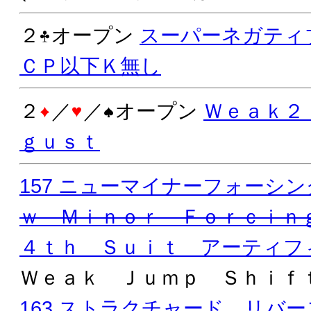
２
オープン
スーパーネガティ
ＣＰ以下Ｋ無し
２
／
／
オープン
Ｗｅａｋ２
ｇｕｓｔ
157 ニューマイナーフォーシン
ｗ Ｍｉｎｏｒ Ｆｏｒｃｉｎ
４ｔｈ Ｓｕｉｔ アーティフ
Ｗｅａｋ Ｊｕｍｐ Ｓｈｉ
163 ストラクチャード リバー