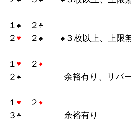
１
２
２
２
３枚以上、上限
１
２
２
余裕有り、リバー
１
２
３
余裕有り