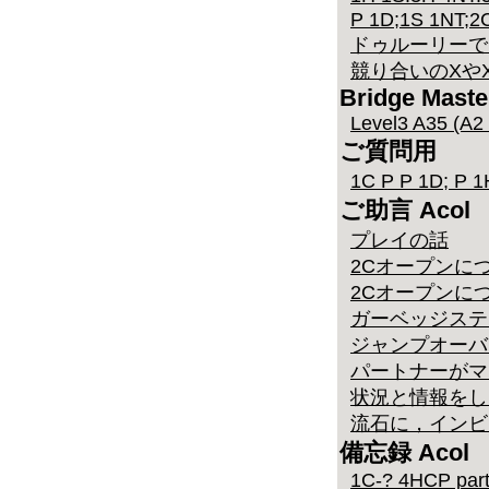
P 1D;1S 1NT;2
ドゥルーリーで
競り合いのXや
Bridge Maste
Level3 A35 (A2
ご質問用
1C P P 1D; P 
ご助言 Acol
プレイの話
2Cオープンに
2Cオープンにつ
ガーベッジステ
ジャンプオーバ
パートナーがマ
状況と情報をし
流石に，インビ
備忘録 Acol
1C-? 4HCP parti