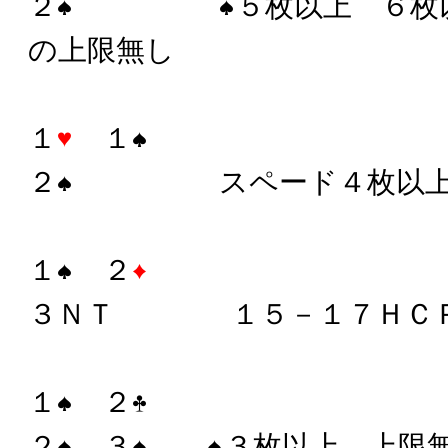
２
５枚以上 ６枚
の上限無し
１
１
２
スペード４枚以
１
２
３ＮＴ １５－１７ＨＣ
１
２
２
３
３枚以上、上限