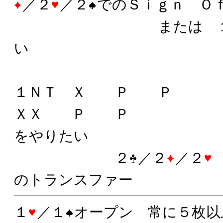
／２
／２
でのＳｉｇｎ Ｏ
または １ＮＴＸ
い
１ＮＴ Ｘ Ｐ Ｐ
ＸＸ Ｐ Ｐ 
をやりたい
２
／２
／２
のトランスファー
１
／１
オープン 常に５枚以