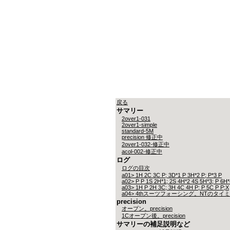
戻る
サマリー
2over1-031
2over1-simple
standard-5M
precision 修正中
2over1-032-修正中
acol-002-修正中
ログ
ログの目次
a01> 1H 2C 3C P; 3D*1 P 3H*2 P; P*3 P
a02> P P 1S 2H*1; 2S 4H*2 4S 5H*3; P 6H*
a03> 1H P 2H 3C; 3H 4C 4H P; P 5C P P;X
a04> 4thスーツフォーシング。NTのタイ
precision
オープン。precision
1Cオープン後。precision
サマリーの補足説明など