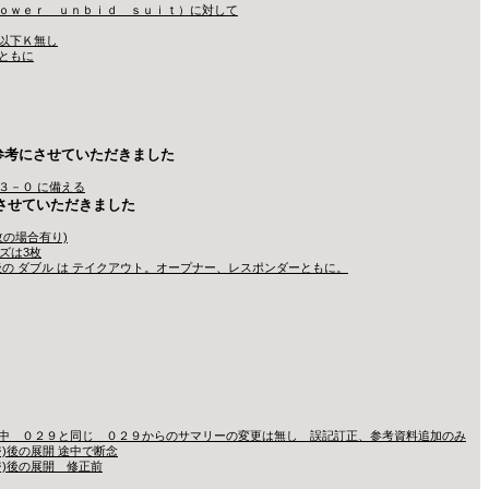
ｏｗｅｒ ｕｎｂｉｄ ｓｕｉｔ）に対して
以下Ｋ無し
ともに
参考にさせていただきました
３－０ に備える
参考にさせていただきました
(3枚の場合有り)
イズは3枚
 の後の ダブル は テイクアウト。オープナー、レスポンダーともに。
中 ０２９と同じ ０２９からのサマリーの変更は無し 誤記訂正、参考資料追加のみ
)後の展開 途中で断念
)後の展開 修正前