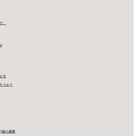
グ。
id
え方
ろうか？
)後の展開