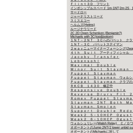
Ｆｌｉｎｔ３Ｄ フリント
インポシッブルスペード 1m-1NT;2m-2S , 1H
サードロー
ジャーナリストリード
スミスエコー
ヘルムズ(Helms)
ルージナウリード
2C 2D Open Schenken (Benjamin?)
Michaels with 3C(top&bottom)
１ＮＴ－２ＮＴ ３Ｃへのパペット クラ
１ＮＴ－３Ｃ パペットステイマン
２ｗａｙニューマイナーフォーシング(2wa
４ｔｈ Ｓｕｉｔ アーティフィシャル 
Ｊａｃｏｂｙ Ｔｒａｎｓｆｅｒ
Ｌｅｂｅｎｓｏｈｌ
Ｍａｘｉｍａｌ Ｄｏｕｂｌｅ
Ｍｉｎｏｒ Ｓｕｉｔ Ｓｔａｙｍａｎ 
Ｐｕｐｐｅｔ Ｓｔａｙｍａｎ
Ｐｕｐｐｅｔ Ｓｔａｙｍａｎ ウォルシ
Ｐｕｐｐｅｔ Ｓｔａｙｍａｎ クラブの
ＲＫＣＢ １４３０ 修正中
Ｒｅｓｐｏｎｓｉｖｅ Ｄｏｕｂｌｅ
Ｒｅｖｅｒｓｅ Ｄｒｕｒｙ Ｆｉｔ ２
Ｒｏｍｅｘ Ｐｕｐｐｅｔ Ｓｔａｙｍａ
Ｓｔａｙｍａｎ ２ＮＴ Ｂｏｔｈ Ｍａ
Ｓｔａｙｍａｎ、Ｓｍｏｌｅｎ
Ｓｕｐｐｏｒｔ Ｄｏｕｂｌｅ Ｒｅｄｏ
Ｗｅａｋ２ ５－１０ＨＣＰ Ｏｇｕｓｔ
Ｗｅａｋ２ ６－１０ＨＣＰ Ｏｇｕｓｔ
ウォルシュリレー(Walsh Relay) Ｃ
オポーネントのJump 2NT(2 lower unbid s
オポーネントのMichaelsに対して