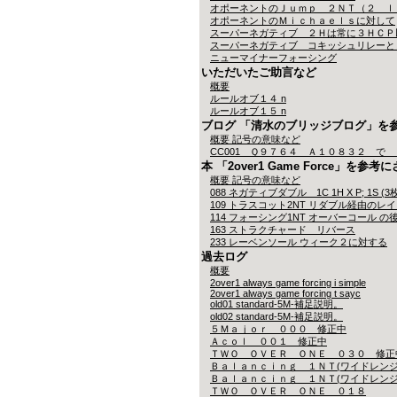
オポーネントのＪｕｍｐ ２ＮＴ（２ ｌ
オポーネントのＭｉｃｈａｅｌｓに対して
スーパーネガティブ ２Ｈは常に３ＨＣＰ
スーパーネガティブ コキッシュリレーと
ニューマイナーフォーシング
いただいたご助言など
概要
ルールオブ１４ n
ルールオブ１５ n
ブログ 「清水のブリッジブログ」を
概要 記号の意味など
CC001 Ｑ９７６４ Ａ１０８３２ で 
本 「2over1 Game Force」を
概要 記号の意味など
088 ネガティブダブル 1C 1H X P; 1S 
109 トラスコット2NT リダブル経由のレ
114 フォーシング1NT オーバーコール
163 ストラクチャード リバース
233 レーベンソール ウィーク２に対する
過去ログ
概要
2over1 always game forcing i simple
2over1 always game forcing t sayc
old01 standard-5M-補足説明。
old02 standard-5M-補足説明。
５Ｍａｊｏｒ ０００ 修正中
Ａｃｏｌ ００１ 修正中
ＴＷＯ ＯＶＥＲ ＯＮＥ ０３０ 修正
Ｂａｌａｎｃｉｎｇ １ＮＴ(ワイドレンジ
Ｂａｌａｎｃｉｎｇ １ＮＴ(ワイドレンジ
ＴＷＯ ＯＶＥＲ ＯＮＥ ０１８