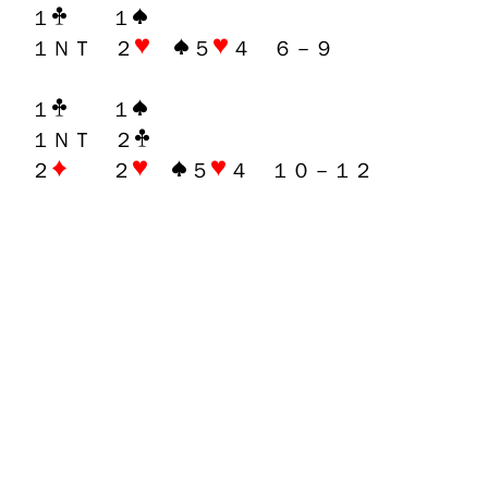
１
１
１ＮＴ ２
５
４ ６－９
１
１
１ＮＴ ２
２
２
５
４ １０－１２