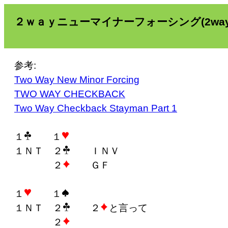
２ｗａｙニューマイナーフォーシング(2wa
参考:
Two Way New Minor Forcing
TWO WAY CHECKBACK
Two Way Checkback Stayman Part 1
１
１
１ＮＴ ２
ＩＮＶ
２
ＧＦ
１
１
１ＮＴ ２
２
と言って
２