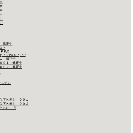
中
中
中
中
中
中
 修正中
*3 P
 P P;X
; P 6H*4 X P; P P
１ 修正中
００１ 修正中
００２ 修正中
グ
システム
以下Ｋ無し ００１
以下Ｋ無し ００２
ともに 旧