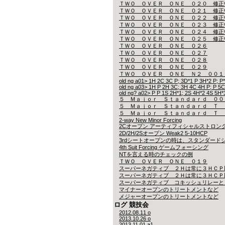
ＴＷＯ ＯＶＥＲ ＯＮＥ ０２０ 修正
ＴＷＯ ＯＶＥＲ ＯＮＥ ０２１ 修正
ＴＷＯ ＯＶＥＲ ＯＮＥ ０２２ 修正
ＴＷＯ ＯＶＥＲ ＯＮＥ ０２３ 修正
ＴＷＯ ＯＶＥＲ ＯＮＥ ０２４ 修正
ＴＷＯ ＯＶＥＲ ＯＮＥ ０２５ 修正
ＴＷＯ ＯＶＥＲ ＯＮＥ ０２６
ＴＷＯ ＯＶＥＲ ＯＮＥ ０２７
ＴＷＯ ＯＶＥＲ ＯＮＥ ０２８
ＴＷＯ ＯＶＥＲ ＯＮＥ ０２９
ＴＷＯ ＯＶＥＲ ＯＮＥ Ｎ２ ００１
old ng a01> 1H 2C 3C P; 3D*1 P 3H*2 P; P
old ng a03> 1H P 2H 3C; 3H 4C 4H P; P 5C
old ng? a02> P P 1S 2H*1; 2S 4H*2 4S 5H*3
５ Ｍａｊｏｒ Ｓｔａｎｄａｒｄ ００
５ Ｍａｊｏｒ Ｓｔａｎｄａｒｄ Ｔ 
５ Ｍａｊｏｒ Ｓｔａｎｄａｒｄ Ｔ 
2-way New Minor Forcing
2Cオープン アーティフィシャルストロン
2D/2H/2Sオープン Weak2 5-10HCP
3rdシートオープンの時は、スタンダード
4th Suit Forcing ゲームフォーシング
NTを言える時のチェックの例
ＴＷＯ ＯＶＥＲ ＯＮＥ ０１９
スーパーネガティブ ２Ｈは常に３ＨＣＰ
スーパーネガティブ ２Ｈは常に３ＨＣＰ
スーパーネガティブ コキッシュリレーと
マイナーオープンのトリートメントなど
メジャーオープンのトリートメントなど
ログ 競技会
2012.08.11 o
2013.10.26 o
2013.11.01 a1