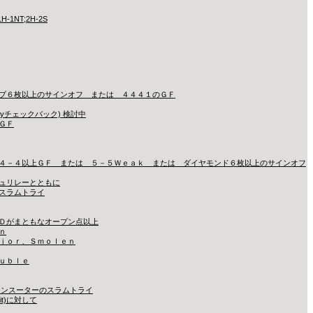
-1NT;2H-2S
ブ６枚以上のサインオフ または ４４４１のＧＦ
yチェックバック) 検討中
ＧＦ
４－４以上ＧＦ または ５－５Ｗｅａｋ または ダイヤモンド６枚以上のサインオフ
ュリレーとともに
スラムトライ
Ｄがまともなオープン点以上
ｎ
ｊｏｒ、Ｓｍｏｌｅｎ
ｕｂｌｅ
／Ｄワンスーターのスラムトライ
uit)に対して