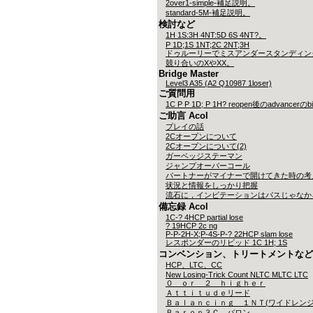
2over1-simple-補足説明。
standard-5M-補足説明。
検討など
1H 1S:3H 4NT:5D 6S 4NT?。
P 1D;1S 1NT;2C 2NT;3H
ドゥルーリーでミスアンダースタンディン
競り合いのXやXX。
Bridge Master
Level3 A35 (A2 Q10987 1loser)
ご質問用
1C P P 1D; P 1H? reopen後のadvancerのb
ご助言 Acol
プレイの話
2Cオープンについて
2Cオープンについて(2)
ガーベッジステーマン
ジャンプオーバーコール
パートナーがマイナーで開けてきた時の考
状況と情報をしっかり把握
流石に，インビテーションはパスじゃなか
備忘録 Acol
1C-? 4HCP partial lose
? 19HCP 2c ng
P-P-2H-X;P-4S-P-? 22HCP slam lose
レスポンダーのリビッド 1C 1H; 1S
コンベンション、トリートメントなど
HCP、LTC、CC
New Losing-Trick Count NLTC MLTC LTC
０ ｏｒ ２ ｈｉｇｈｅｒ
Ａｔｔｉｔｕｄｅリード
Ｂａｌａｎｃｉｎｇ １ＮＴ(ワイドレンジ
Ｂａｒｏｎ３Ｃ バロン