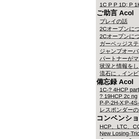
1C P P 1D; P 
ご助言 Acol
プレイの話
2Cオープンに
2Cオープンにつ
ガーベッジステ
ジャンプオーバ
パートナーがマ
状況と情報をし
流石に，インビ
備忘録 Acol
1C-? 4HCP parti
? 19HCP 2c ng
P-P-2H-X;P-4S
レスポンダーのリビ
コンベンシ
HCP、LTC、C
New Losing-Tr