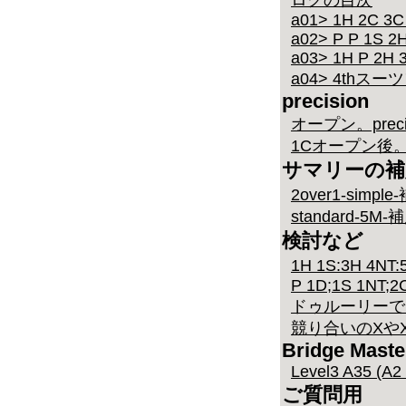
ログの目次
a01> 1H 2C 3C 
a02> P P 1S 2H
a03> 1H P 2H 3
a04> 4th
precision
オープン。preci
1Cオープン後。pr
サマリーの補
2over1-simp
standard-5
検討など
1H 1S:3H 4NT
P 1D;1S 1NT;2
ドゥルーリーで
競り合いのXや
Bridge Maste
Level3 A35 (A2
ご質問用