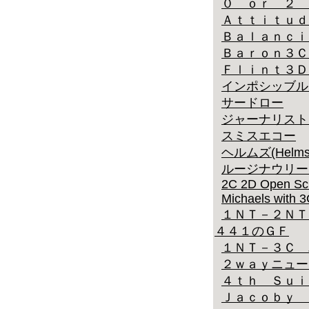
０ ｏｒ ２ 
Ａｔｔｉｔｕｄ
Ｂａｌａｎｃｉ
Ｂａｒｏｎ３Ｃ
Ｆｌｉｎｔ３Ｄ
インポシッブルスペー
サードロー
ジャーナリスト
スミスエコー
ヘルムズ(Helms
ルージナウリー
2C 2D Open Sc
Michaels with 
１ＮＴ－２ＮＴ
４４１のＧＦ
１ＮＴ－３Ｃ 
２ｗａｙニュー
４ｔｈ Ｓｕｉ
Ｊａｃｏｂｙ 