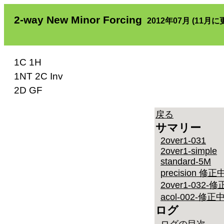
2-way New Minor Forcing
2012年07月 (11月に
1C 1H
1NT 2C Inv
2D GF
戻る
サマリー
2over1-031
2over1-simple
standard-5M
precision 修正
2over1-032-
acol-002-修正
ログ