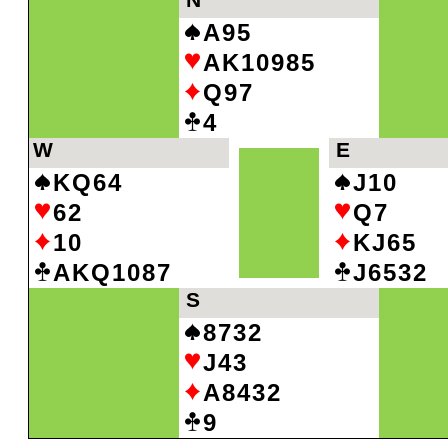
N
A95
AK10985
Q97
4
W
E
KQ64
J10
62
Q7
10
KJ65
AKQ1087
J6532
S
8732
J43
A8432
9