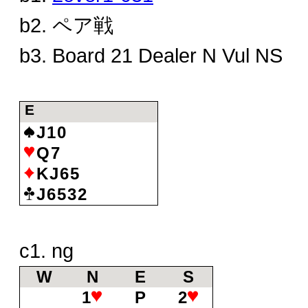
b2. ペア戦
b3. Board 21 Dealer N Vul NS
E
J10
Q7
KJ65
J6532
c1. ng
W
N
E
S
1
P
2