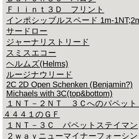
Ｆｌｉｎｔ３Ｄ フリント
インポシッブルスペード 1m-1NT;2m-2S 
サードロー
ジャーナリストリード
スミスエコー
ヘルムズ(Helms)
ルージナウリード
2C 2D Open Schenken (Benjamin?)
Michaels with 3C(top&bottom)
１ＮＴ－２ＮＴ ３Ｃへのパペッ
４４４１のＧＦ
１ＮＴ－３Ｃ パペットステイマン
２ｗａｙニューマイナーフォーシング(