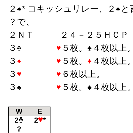
２
* コキッシュリレー、２
と
？で、
２ＮＴ ２４－２５ＨＣＰ
３
５枚。
４枚以上
３
５枚。
４枚以上
３
６枚以上。
３
５枚。
４枚以上
W
E
2
2
*
?