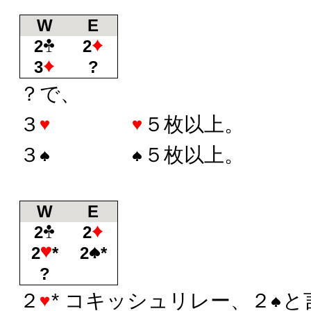
W
E
2
2
3
?
？で、
３
５枚以上。
３
５枚以上。
W
E
2
2
2
*
2
*
?
２
* コキッシュリレー、２
と