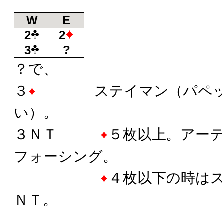
W
E
2
2
3
?
？で、
３
ステイマン（パペット
い）。
３ＮＴ
５枚以上。アー
フォーシング。
４枚以下の時は
ＮＴ。