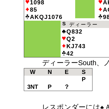
1098
A
85
A
AKQJ1076
9
S
ディーラー
Q832
Q2
KJ743
42
ディーラーSouth、ノ
W
N
E
S
P
3NT
P
？
レスポンダーには