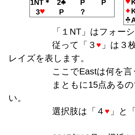
1NT＊
2
P
P
3
P
？
「１NT」はフォーシ
従って「３
」は３
レイズを表します。
ここでEastは何を言
まともに15点あるので
い。
選択肢は「４
」と