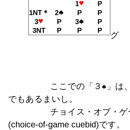
1
P
1NT＊
2
P
P
１N
3
P
3
P
3NT
P
P
P
グ
ここでの「３
」は
でもあるまいし。
チョイス・オブ・ゲーム
(choice-of-game cuebid)です。