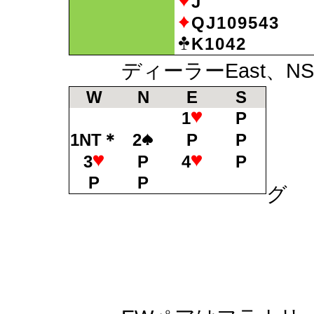
J
QJ109543
K1042
ディーラーEast、NS
W
N
E
S
1
P
1NT＊
2
P
P
１N
3
P
4
P
P
P
グ