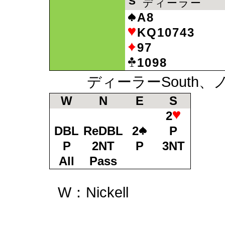
S
ディーラー
A8
KQ10743
97
1098
ディーラーSouth、ノ
W
N
E
S
2
N：
DBL
ReDBL
2
P
P
2NT
P
3NT
S：
All
Pass
E：
W：Nickell