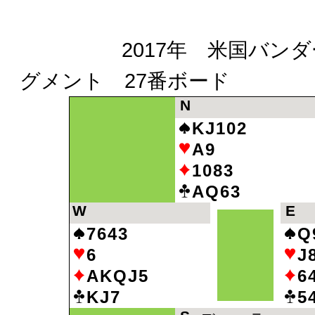
2017年 米国バンダービ
グメント 27番ボード
N
KJ102
A9
1083
AQ63
W
E
7643
Q
6
J
AKQJ5
6
KJ7
5