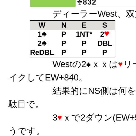
832
ディーラーWest、双
W
N
E
S
1
P
1NT*
2
2
P
P
DBL
ReDBL
P
P
P
Westの2
ｘｘは
リ
イクしてEW+840。
結果的にNS側は何をコ
駄目で。
3
ｘで2ダウン(EW+
うです。