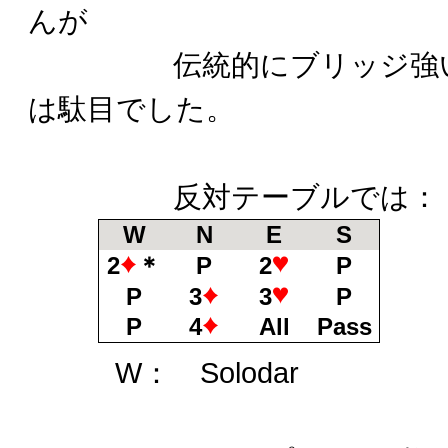
んが
伝統的にブリッジ強いで
は駄目でした。
反対テーブルでは：
W
N
E
S
N：
2
＊
P
2
P
S：
P
3
3
P
E：
P
4
All
Pass
W： Solodar