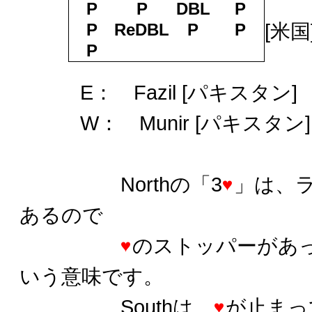
N：
P
P
DBL
P
[米国
P
ReDBL
P
P
P
S：
E： Fazil [パキスタン]
W： Munir [パキスタン]
Northの「3
」は、
あるので
のストッパーがあっ
いう意味です。
Southは、
が止まっ