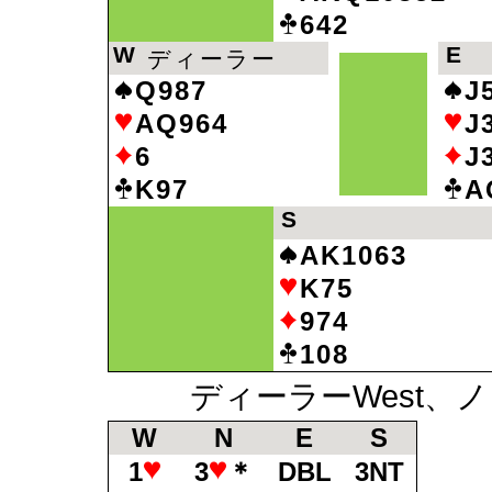
642
W
E
ディーラー
Q987
J
AQ964
J
6
J
K97
A
S
AK1063
K75
974
108
ディーラーWest、ノ
W
N
E
S
1
3
＊
DBL
3NT