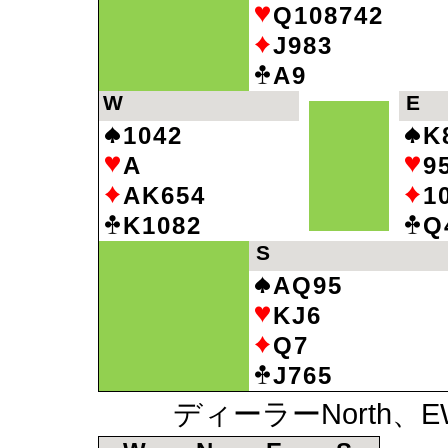
Q108742
J983
A9
W
E
1042
K
A
9
AK654
1
K1082
Q
S
AQ95
KJ6
Q7
J765
ディーラーNorth、E