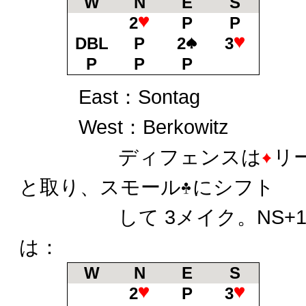
W
N
E
S
Nor
2
P
P
So
DBL
P
2
3
P
P
P
East：Sontag
West：Berkowitz
ディフェンスは
リ
と取り、スモール
にシフト
して 3メイク。NS+14
は：
W
N
E
S
Nor
2
P
3