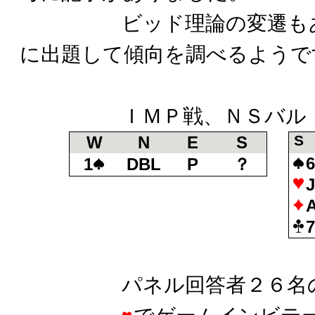
ビッド理論の変遷もあり
に出題して傾向を調べるようで
ＩＭＰ戦、ＮＳバル
S
W
N
E
S
1
DBL
P
？
パネル回答者２６名の