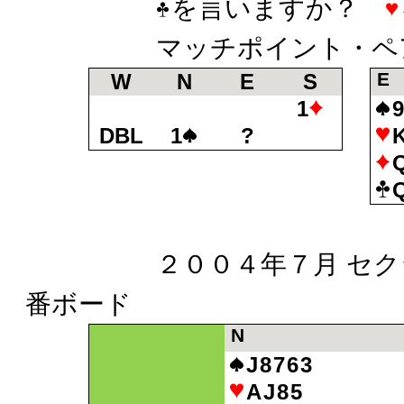
を言いますか？
マッチポイント・ペア
E
W
N
E
S
1
DBL
1
?
２００４年７月 セクシ
番ボード
N
J8763
AJ85