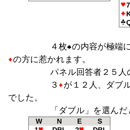
４枚
の内容が極端
の方に惹かれます。
パネル回答者２５人の
３
が１２人、ダブ
でした。
「ダブル」を選んだと
W
N
E
S
1
DBL
2
DBL