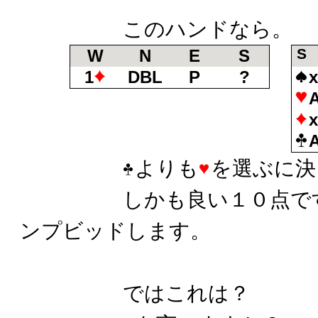
このハンドなら。
S
W
N
E
S
1
DBL
P
?
よりも
を選ぶに決
しかも良い１０点です
ンプビッドします。
ではこれは？