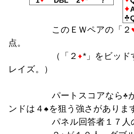
1
DBL
2
*
?
このＥＷペアの「２
点。
（「２
*」をビッド
レイズ。）
パートスコアなら
ンドは４
を狙う強さがありま
パネル回答者１７人の