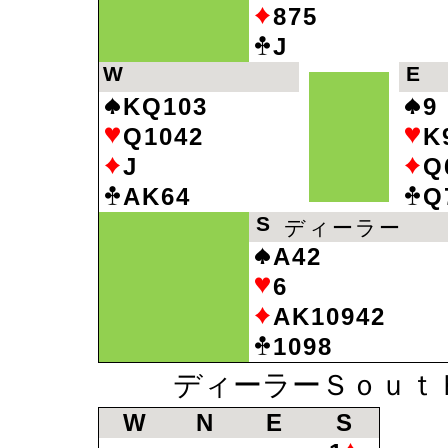
875
J
W
E
KQ103
9
Q1042
K
J
Q
AK64
Q
S
ディーラー
A42
6
AK10942
1098
ディーラーＳｏｕｔｈ
W
N
E
S