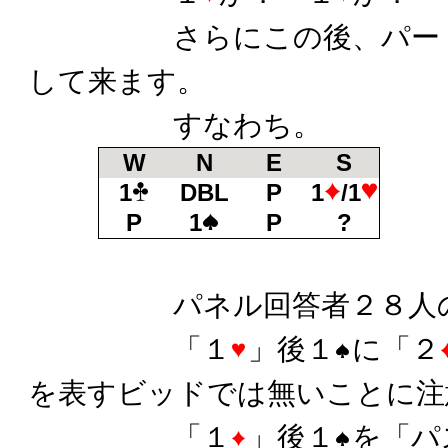
さらにこの後、パート
して来ます。
すなわち。
W
N
E
S
1
DBL
P
1
/1
P
1
P
?
パネル回答者２８人の
「１
」後１
に「２
を表すビッドでは無いことに注
「１
」後１
を「パ