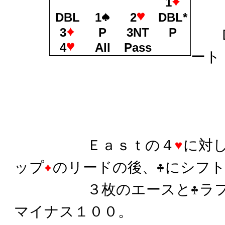
1
DBL
1
2
DBL*
3
P
3NT
P
Ｄ
4
All
Pass
ート
Ｅａｓｔの４
に対
ップ
のリードの後、
にシフ
３枚のエースと
ラ
マイナス１００。