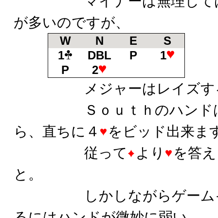
マイナーは無理してはレ
が多いのですが、
W
N
E
S
1
DBL
P
1
P
2
メジャーはレイズするこ
Ｓｏｕｔｈのハンド
ら、直ちに４
をビッド出来ま
従って
より
を答え
と。
しかしながらゲームイン
るにはハンドが微妙に弱い。