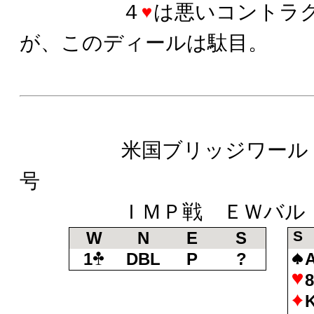
４
は悪いコントラ
が、このディールは駄目。
米国ブリッジワールド誌
号
ＩＭＰ戦 ＥＷバル
S
W
N
E
S
1
DBL
P
?