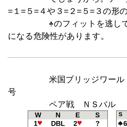
=１=５=４や３=２=５=３の形
のフィットを逃し
になる危険性があります。
米国ブリッジワールド誌
号
ペア戦 ＮＳバル
S
W
N
E
S
1
DBL
2
?