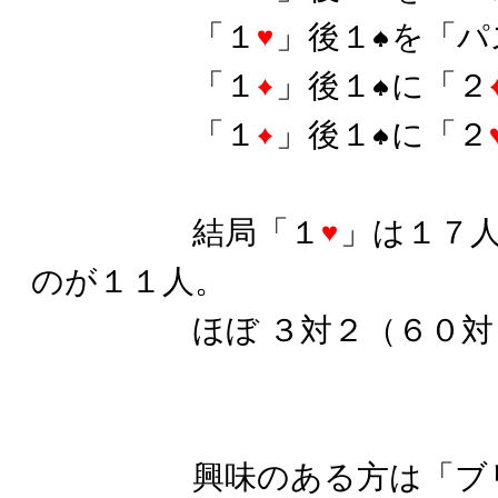
「１
」後１
を「パ
「１
」後１
に「２
「１
」後１
に「２
結局「１
」は１７
のが１１人。
ほぼ ３対２（６０対４
興味のある方は「ブリッ