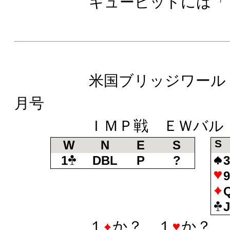
キュービッドには「
米国ブリッジワールド誌
月号
ＩＭＰ戦 ＥＷバル
S
W
N
E
S
1
DBL
P
?
１
か？ １
か？