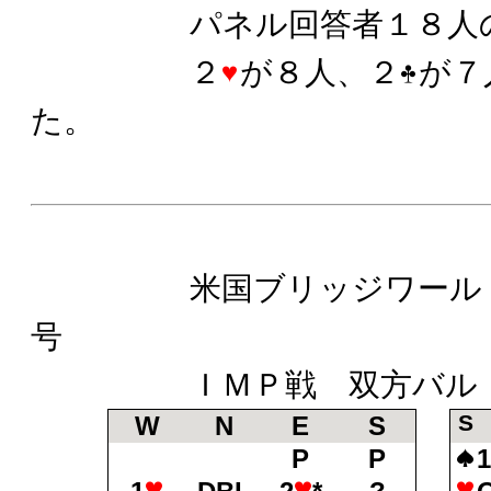
パネル回答者１８人の
２
が８人、２
が７
た。
米国ブリッジワールド誌
号
ＩＭＰ戦 双方バル
S
W
N
E
S
P
P