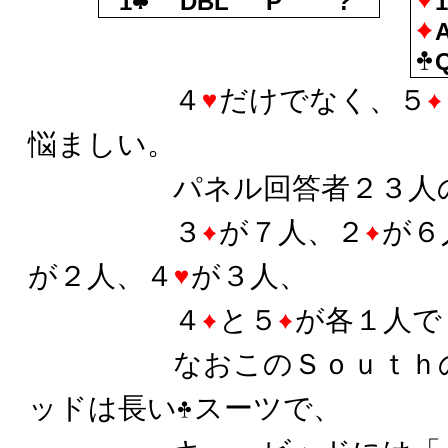
1
DBL
P
?
４
だけでなく、５
悩ましい。
パネル回答者２３人の
３
が７人、２
が６
が２人、４
が３人、
４
と５
が各１人で
なおこのＳｏｕｔｈの
ッドは長い
スーツで、