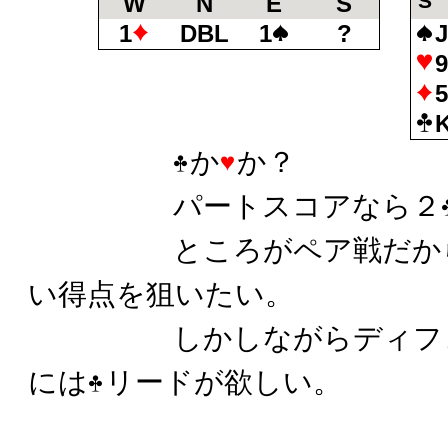
S
W
N
E
S
1
DBL
1
?
か
か？
パートスコアなら２
ところがペア戦だからメ
い得点を狙いたい。
しかしながらディフェン
には
リードが欲しい。