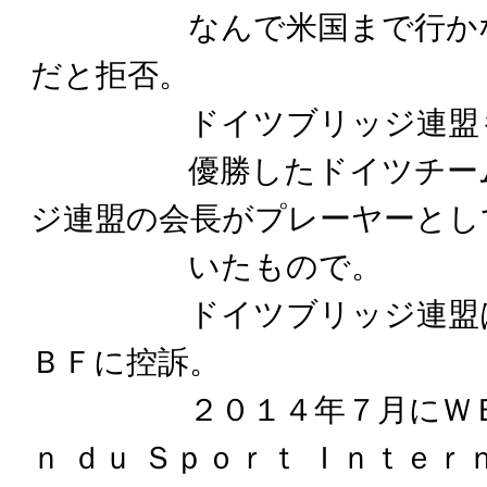
なんで米国まで行かなけ
だと拒否。
ドイツブリッジ連盟も
優勝したドイツチームに
ジ連盟の会長がプレーヤーとし
いたもので。
ドイツブリッジ連盟は委
ＢＦに控訴。
２０１４年７月にＷＢＦ
ｎ ｄｕ Ｓｐｏｒｔ Ｉｎｔｅ