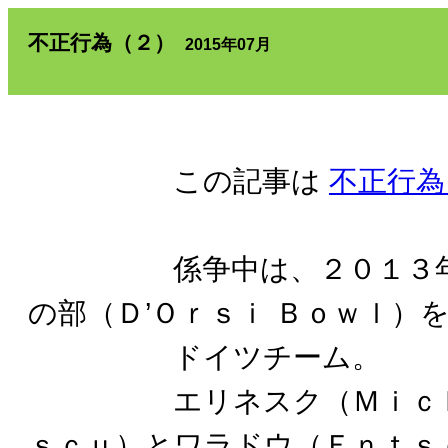
不正行為（２）
2015年07月
この記事は
不正行為
係争中は、２０１３年の
の部（Ｄ’Ｏｒｓｉ Ｂｏｗｌ）
ドイツチーム。
エリネスク（Ｍｉｃｈａ
ｓｃｕ）とワラドウ（Ｅｎｔｓ