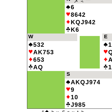
ダミー
6
8642
KQJ942
K6
W
E
532
1
AK753
653
AQ
1
S
AKQJ974
9
10
J985