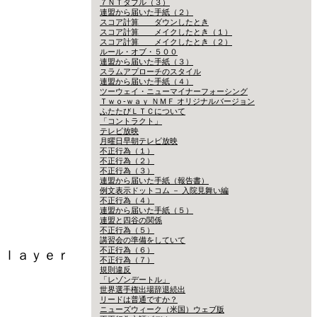
７ＮＴダブル（３）
連盟から届いた手紙（２）
スコア計算 ダウンしたとき
スコア計算 メイクしたとき（１）
スコア計算 メイクしたとき（２）
ルール・オブ・５００
連盟から届いた手紙（３）
スラムアプローチのスタイル
連盟から届いた手紙（４）
ツーウェイ・ニューマイナーフォーシング
Ｔｗｏ-ｗａｙ ＮＭＦ オリジナルバージョン
ふたたびＬＴＣについて
「コントラクト」
テレビ放映
月曜日早朝テレビ放映
不正行為（１）
不正行為（２）
不正行為（３）
連盟から届いた手紙（報告書）
例文表示ドットコム － 入院見舞い編
不正行為（４）
連盟から届いた手紙（５）
連盟と四谷の関係
不正行為（５）
講習会の準備をしていて
不正行為（６）
Ｐｌａｙｅｒ
不正行為（７）
規則違反
「レゾンデートル」
世界選手権出場辞退続出
リードは普通ですか？
ニューズウィーク（米国）ウェブ版