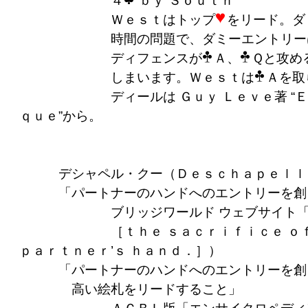
４
ｂｙ Ｓｏｕｔｈ
Ｗｅｓｔはトップ
をリード。ダ
時間の問題で、ダミーエントリー
ディフェンスが
Ａ、
Ｑと攻め
しまいます。Ｗｅｓｔは
Ａを取
ディールは Ｇｕｙ Ｌｅｖｅ著 “Ｅｎｃｙ
ｑｕｅ”から。
デシャペル・クー（Ｄｅｓｃｈａｐｅｌｌｅ
「パートナーのハンドへのエントリーを創り
ブリッジワールド ウェブサイト「オフィ
［ｔｈｅ ｓａｃｒｉｆｉｃｅ ｏｆ ａ ｈｉ
ｐａｒｔｎｅｒ’ｓ ｈａｎｄ．］）
「パートナーのハンドへのエントリーを創り
高い絵札をリードすること」