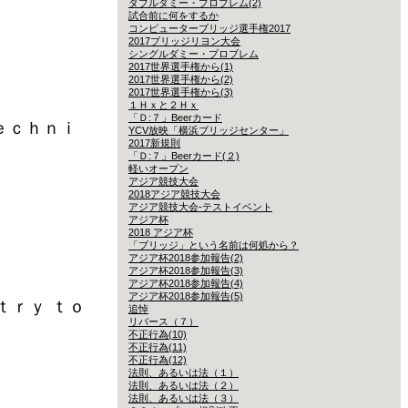
ダブルダミー・プロブレム(2)
試合前に何をするか
コンピューターブリッジ選手権2017
2017ブリッジリヨン大会
シングルダミー・プロブレム
2017世界選手権から(1)
2017世界選手権から(2)
2017世界選手権から(3)
１Ｈｘと２Ｈｘ
「Ｄ:７」Beerカード
ｅｃｈｎｉ
YCV放映「横浜ブリッジセンター」
2017新規則
「Ｄ:７」Beerカード(２)
軽いオープン
アジア競技大会
2018アジア競技大会
アジア競技大会-テストイベント
アジア杯
2018 アジア杯
「ブリッジ」という名前は何処から？
アジア杯2018参加報告(2)
アジア杯2018参加報告(3)
アジア杯2018参加報告(4)
アジア杯2018参加報告(5)
ｒｙ ｔｏ
追悼
リバース（７）
不正行為(10)
不正行為(11)
不正行為(12)
法則、あるいは法（１）
法則、あるいは法（２）
法則、あるいは法（３）