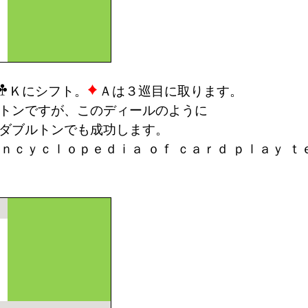
Ｋにシフト。
Ａは３巡目に取ります。
すが、このディールのように
ルトンでも成功します。
ｃｌｏｐｅｄｉａ ｏｆ ｃａｒｄ ｐｌａｙ ｔ