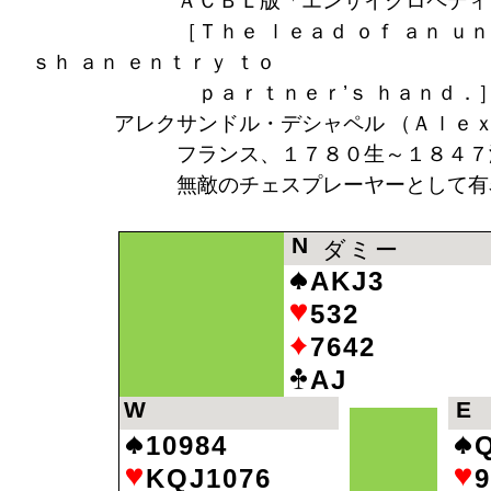
ＡＣＢＬ版「エンサイクロペディア・
［Ｔｈｅ ｌｅａｄ ｏｆ ａｎ ｕｎｓｕｐ
ｓｈ ａｎ ｅｎｔｒｙ ｔｏ
ｐａｒｔｎｅｒ’ｓ ｈａｎｄ．
アレクサンドル・デシャペル （Ａｌｅｘａ
フランス、１７８０生～１８４７没。ホ
無敵のチェスプレーヤーとして有名な
N
ダミー
AKJ3
532
7642
AJ
W
E
10984
KQJ1076
9