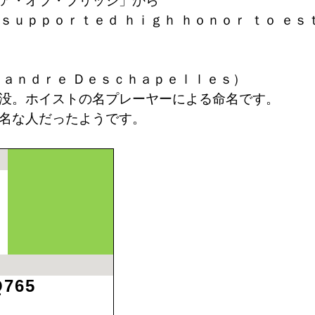
オブ・ブリッジ」から
ｐｏｒｔｅｄ ｈｉｇｈ ｈｏｎｏｒ ｔｏ ｅｓ
］
ｎｄｒｅ Ｄｅｓｃｈａｐｅｌｌｅｓ）
イストの名プレーヤーによる命名です。
人だったようです。
Q765