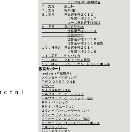
アジア杯2018参加報告
７．文月 藤山杯
７．文月 梅雨明け
８．葉月 世界選手権２０１２
世界選手権２０１７
ユース世界選手権2017
９．長月 高松宮記念杯
世界選手権２０１３
里親募集中
世界選手権２０１６
世界選手権２０１６報告
１０．神無月 世界選手権２０１４
世界選手権２０１５
１１．霜月 かんぴょう
１２．師走 ２０１５年末挨拶
１２．師走 ブルーリボン・レッドリボン杯
教室サポート
read me（本章案内）
スタンダードビディング
ＴＷＯ ＯＶＥＲ ＯＮＥ
ガーバー
ＭＩＮＯＲＷＯＯＤ
ｅｃｈｎｉ
ヘルプスーツ・ゲームトライ
ヘルプスーツ・ゲームトライ - 追記
ＲＫＢ ベーシック
ＲＫＢ バリエーション
２Ｃオープンとルーザーカウント
２Ｃオープン - レスポンス
２Ｃオープン - レスポンス - 追記
２Ｃオープン - コントロールレスポンス
コキッシュリレー
パペットステイマン