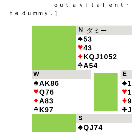
ｏｕｔ ａ ｖｉｔａｌ ｅｎｔｒｙ ｉｎ 
ｈｅ ｄｕｍｍｙ．］
N
ダミー
53
43
KQJ1052
A54
W
E
AK86
1
Q76
1
A83
9
K97
J
S
QJ74