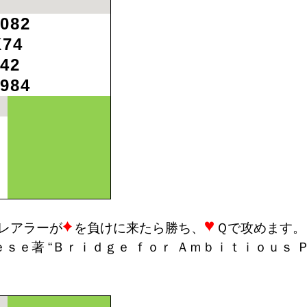
082
K74
42
984
レアラーが
を負けに来たら勝ち、
Ｑで攻めます。
“Ｂｒｉｄｇｅ ｆｏｒ Ａｍｂｉｔｉｏｕｓ 