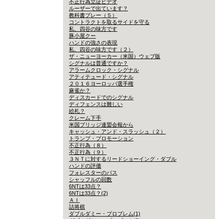
不正行為立証ビデオ
ルーザーで出ています？
教科書プレー（５）
コントラクトを取るサイドを守る
私、四谷の味方です
豚小屋クー
ハンドの強さの表現
私、四谷の味方です（２）
ザ・ニューヨーカー（米国）ウェブ版
シグナルは普通ですか？
アラームクロック・シグナル
アティテュード・シグナル
２０１６ヨーロッパ選手権
麻雀か？
ディスカードでのシグナル
ディフェンスは難しい
絵札？
クレーム下手
米国ブリッジ連盟会報から
キャッシュ・アンド・スラッシュ（２）
トランプ・プロモーション
不正行為（８）
不正行為（９）
３ＮＴに対するリードショーイング・ダブル
ハンドの評価
フォレスターのパス
シャッフルの回数
6NTは33点？
6NTは33点？(2)
ＡＩ
詰将棋
ダブルダミー・プロブレム(1)