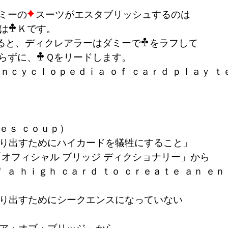
ミーの
スーツがエスタブリッシュするのは
は
Ｋです。
ると、ディクレアラーはダミーで
をラフして
らずに、
Ｑをリードします。
ｃｌｏｐｅｄｉａ ｏｆ ｃａｒｄ ｐｌａｙ ｔ
ｓ ｃｏｕｐ）
出すためにハイカードを犠牲にすること」
シャル ブリッジ ディクショナリー」から
ｇｈ ｃａｒｄ ｔｏ ｃｒｅａｔｅ ａｎ ｅｎｔ
出すためにシークエンスになっていない