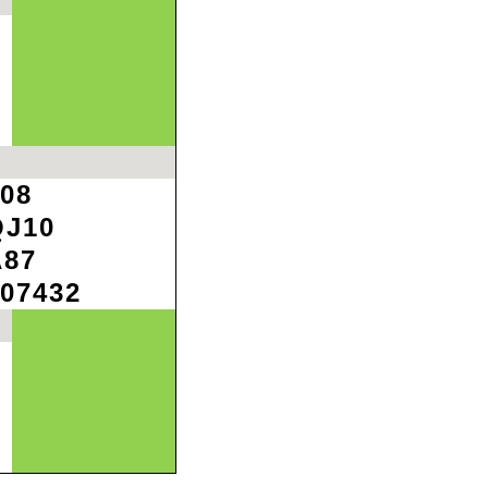
08
QJ10
A87
07432