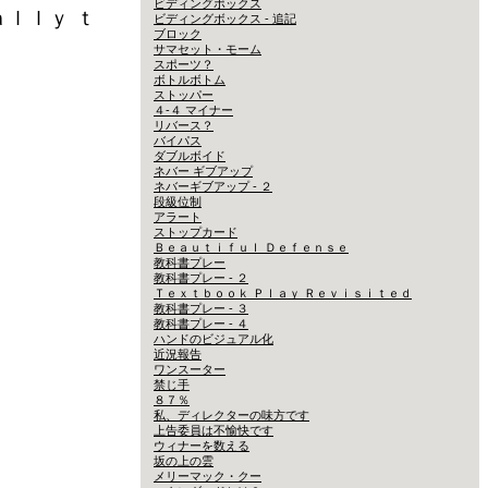
ビディングボックス
ｌｌｙ ｔ
ビディングボックス - 追記
ブロック
サマセット・モーム
スポーツ？
ボトルボトム
ストッパー
４-４ マイナー
リバース？
バイパス
ダブルボイド
ネバー ギブアップ
ネバーギブアップ - ２
段級位制
アラート
ストップカード
Ｂｅａｕｔｉｆｕｌ Ｄｅｆｅｎｓｅ
教科書プレー
教科書プレー - ２
Ｔｅｘｔｂｏｏｋ Ｐｌａｙ Ｒｅｖｉｓｉｔｅｄ
教科書プレー - ３
教科書プレー - ４
ハンドのビジュアル化
近況報告
ワンスーター
禁じ手
８７％
私、ディレクターの味方です
上告委員は不愉快です
ウィナーを数える
坂の上の雲
メリーマック・クー