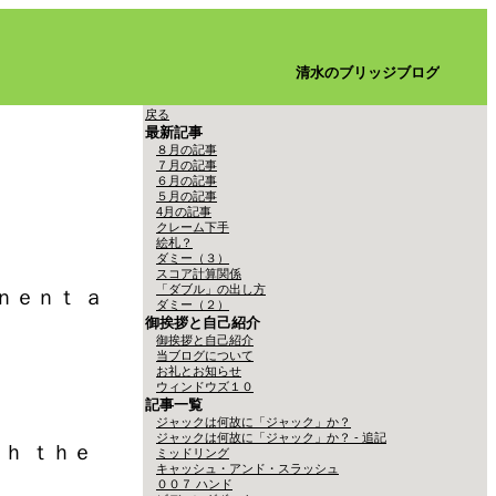
清水のブリッジブログ
戻る
最新記事
８月の記事
７月の記事
６月の記事
５月の記事
4月の記事
クレーム下手
絵札？
ダミー（３）
スコア計算関係
「ダブル」の出し方
ｅｎｔ ａ
ダミー（２）
御挨拶と自己紹介
御挨拶と自己紹介
当ブログについて
お礼とお知らせ
ウィンドウズ１０
記事一覧
ジャックは何故に「ジャック」か？
ジャックは何故に「ジャック」か？ - 追記
ｈ ｔｈｅ
ミッドリング
キャッシュ・アンド・スラッシュ
００７ ハンド