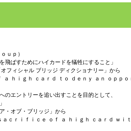
ｏｕｐ）
飛ばすためにハイカードを犠牲にすること」
シャル ブリッジ ディクショナリー」から
ｇｈ ｃａｒｄ ｔｏ ｄｅｎｙ ａｎ ｏｐｐｏｎ
のエントリーを追い出すことを目的として、
」
オブ・ブリッジ」から
ｆｉｃｅ ｏｆ ａ ｈｉｇｈ ｃａｒｄ ｗｉｔ