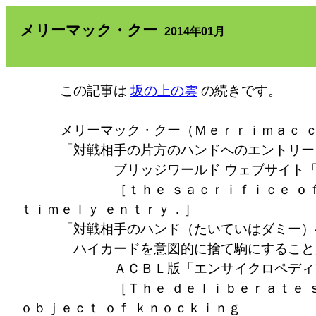
メリーマック・クー
2014年01月
この記事は
坂の上の雲
の続きです。
メリーマック・クー（Ｍｅｒｒｉｍａｃ ｃ
「対戦相手の片方のハンドへのエントリーを
ブリッジワールド ウェブサイト「オフィ
［ｔｈｅ ｓａｃｒｉｆｉｃｅ ｏｆ ａ ｈｉ
ｔｉｍｅｌｙ ｅｎｔｒｙ．］
「対戦相手のハンド（たいていはダミー）へ
ハイカードを意図的に捨て駒にすること
ＡＣＢＬ版「エンサイクロペディア・
［Ｔｈｅ ｄｅｌｉｂｅｒａｔｅ ｓａｃｒｉ
ｏｂｊｅｃｔ ｏｆ ｋｎｏｃｋｉｎｇ