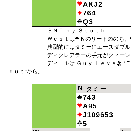
AKJ2
764
Q3
３ＮＴ ｂｙ Ｓｏｕｔｈ
Ｗｅｓｔは
Ｋのリードののち、
典型的にはダミーにエースダブルトンで
ディクレアラーの手元がクィーンダブ
ディールは Ｇｕｙ Ｌｅｖｅ著 “Ｅｎｃｙ
ｑｕｅ”から。
N
ダミー
743
A95
J109653
5