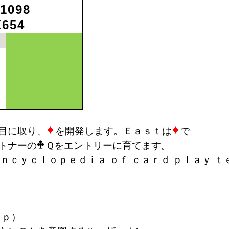
1098
K654
目に取り、
を開発します。Ｅａｓｔは
で
トナーの
Ｑをエントリーに育てます。
ｃｌｏｐｅｄｉａ ｏｆ ｃａｒｄ ｐｌａｙ ｔ
ｐ）