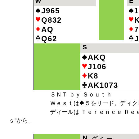
W
E
J965
1
Q832
AQ
7
Q62
J
S
AKQ
J106
K8
AK1073
３ＮＴ ｂｙ Ｓｏｕｔｈ
Ｗｅｓｔは
５をリード。ディク
ディールは Ｔｅｒｅｎｃｅ Ｒｅｅｓｅ著 
ｓ”から。
N