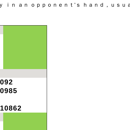
ａｎ ｏｐｐｏｎｅｎｔ’ｓ ｈａｎｄ，ｕｓｕａ
092
0985
10862