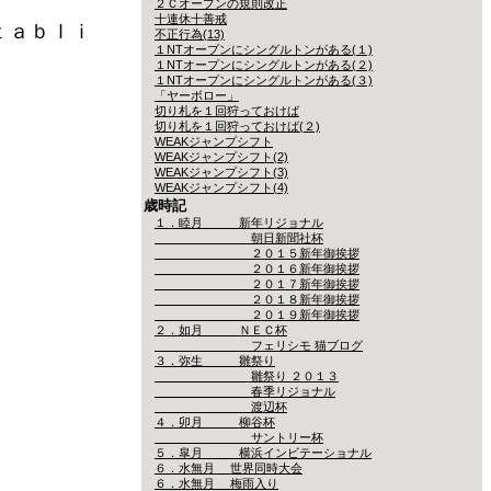
２Ｃオープンの規則改正
十連休十善戒
ｔａｂｌｉ
不正行為(13)
１NTオープンにシングルトンがある(１)
１NTオープンにシングルトンがある(２)
１NTオープンにシングルトンがある(３)
「ヤーボロー」
切り札を１回狩っておけば
切り札を１回狩っておけば(２)
WEAKジャンプシフト
WEAKジャンプシフト(2)
WEAKジャンプシフト(3)
WEAKジャンプシフト(4)
歳時記
１．睦月 新年リジョナル
朝日新聞社杯
２０１５新年御挨拶
２０１６新年御挨拶
２０１７新年御挨拶
２０１８新年御挨拶
２０１９新年御挨拶
２．如月 ＮＥＣ杯
フェリシモ 猫ブログ
３．弥生 雛祭り
雛祭り ２０１３
春季リジョナル
渡辺杯
４．卯月 柳谷杯
サントリー杯
５．皐月 横浜インビテーショナル
６．水無月 世界同時大会
６．水無月 梅雨入り