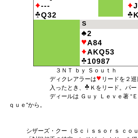
---
J
Q32
S
2
A84
AKQ53
10987
３ＮＴ ｂｙ Ｓｏｕｔｈ
ディクレアラーは
リードを２巡
入ったとき、
Ｋをリード。パー
ディールは Ｇｕｙ Ｌｅｖｅ著 “Ｅｎｃｙ
ｑｕｅ”から。
シザーズ・クー（Ｓｃｉｓｓｏｒｓ ｃｏｕ