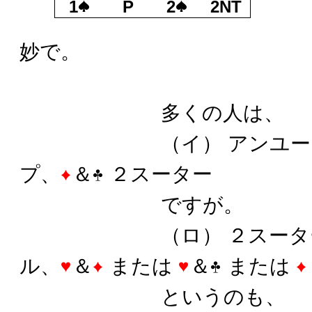
1
P
2
2NT
この
妙で。
多くの人は、
（イ） アンユージュ
プ、
＆
２スーター
ですが。
（ロ） ２スーター 
ル、
＆
または
＆
または
というのも、