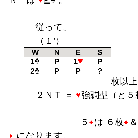
従って、
（１’）
W
N
E
S
1
P
1
P
2
P
P
？
枚以上
２ＮＴ ＝
強調型（と５
５
は ６枚
＆
になります。