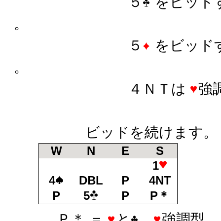
５
をビッドす
。
５
をビッドす
。
４ＮＴは
強
ビッドを続けます。
W
N
E
S
1
4
DBL
P
4NT
P
5
P
P＊
Ｐ＊ ＝
と
、
強調型