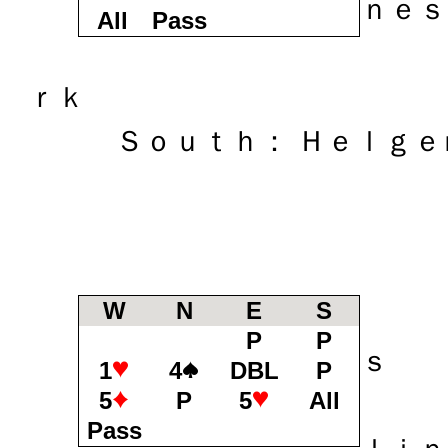
ｎｅｓ
All
Pass
Ｅａ
ｒｋ
Ｓｏｕｔｈ： Ｈｅｌｇｅ
W
N
E
S
Ｗｅ
P
P
ｓ
1
4
DBL
P
5
P
5
All
Ｎｏ
Pass