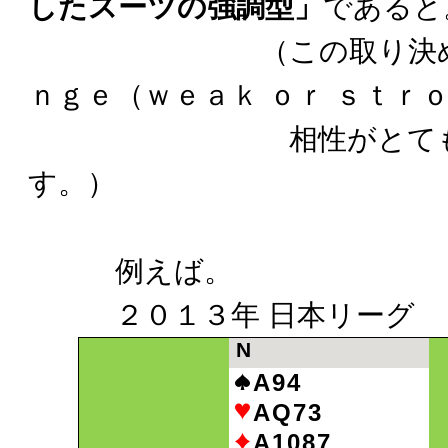
したスーツの強調型」
であると
（この取り決めは ｓ
ｎｇｅ（ｗｅａｋ ｏｒ ｓｔｒ
相性がとても良い
す。）
例えば。
２０１３年 日本リーグ
N
A94
AQ73
A1087