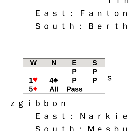
ｌｉｎ
Ｅａｓｔ： Ｆａｎｔｏｎ
Ｓｏｕｔｈ： Ｂｅｒｔｈ
W
N
E
S
Ｗｅ
P
P
ｓ
1
4
P
P
5
All
Pass
Ｎｏ
ｚｇｉｂｂｏｎ
Ｅａｓｔ： Ｎａｒｋｉｅ
Ｓｏｕｔｈ： Ｍｅｓｂｕ