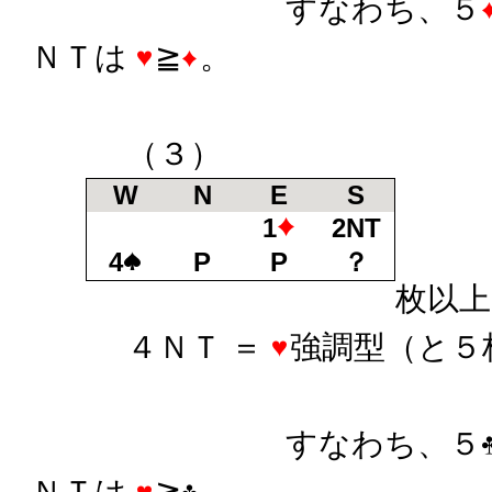
すなわち、５
ＮＴは
≧
。
（３）
W
N
E
S
1
2NT
4
P
P
？
枚以上
４ＮＴ ＝
強調型（と５
すなわち、５
ＮＴは
≧
。