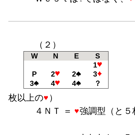
（２）
W
N
E
S
1
P
2
2
3
3
4
4
？
枚以上の
）
４ＮＴ ＝
強調型（と５