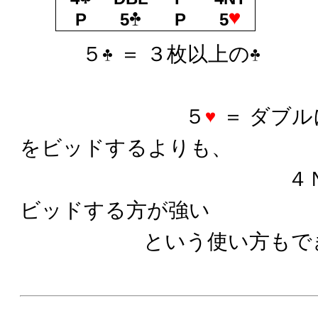
P
5
P
5
５
＝ ３枚以上の
５
＝ ダブ
をビッドするよりも、
４ＮＴを経
ビッドする方が強い
という使い方もでき