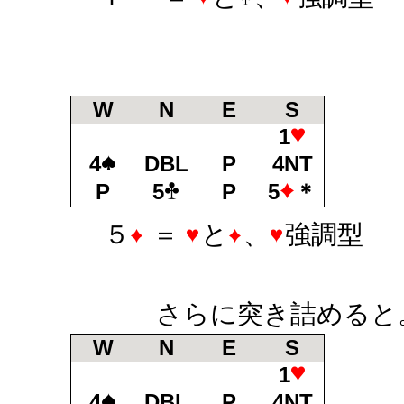
W
N
E
S
1
4
DBL
P
4NT
P
5
P
5
＊
５
＝
と
、
強調型
さらに突き詰めると
W
N
E
S
1
4
DBL
P
4NT