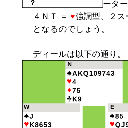
？
ーター
４ＮＴ ＝
強調型、２ス
となるのでしょう。
ディールは以下の通り。
N
AKQ109743
4
75
K9
W
E
J
85
K8653
QJ