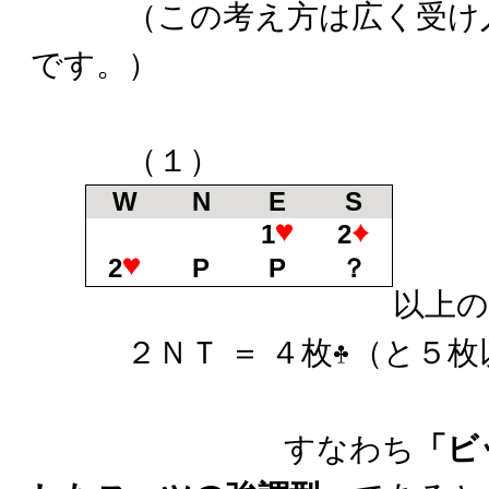
（この考え方は広く受け入
です。）
（１）
W
N
E
S
1
2
2
P
P
？
以上の
２ＮＴ ＝ ４枚
（と５枚
すなわち
「ビ