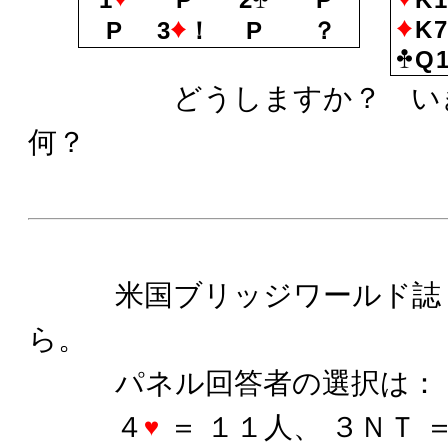
K
P
3
！
P
？
Q1
どうしますか？ いき
何？
米国ブリッジワールド誌 
ら。
パネル回答者の選択は：
４
＝ １１人、 ３ＮＴ ＝