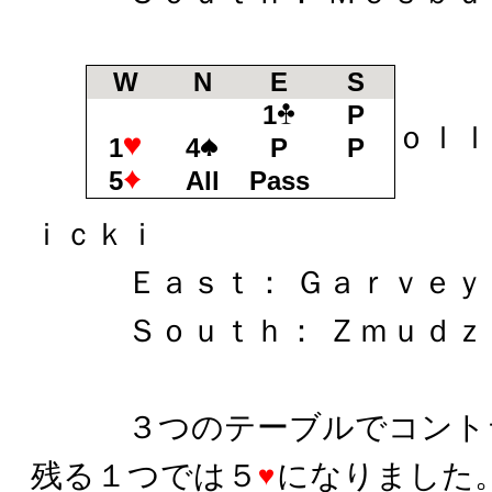
W
N
E
S
Ｗｅ
1
P
ｏｌｌ
1
4
P
P
5
All
Pass
Ｎｏ
ｉｃｋｉ
Ｅａｓｔ： Ｇａｒｖｅｙ
Ｓｏｕｔｈ： Ｚｍｕｄｚ
３つのテーブルでコント
残る１つでは５
になりました