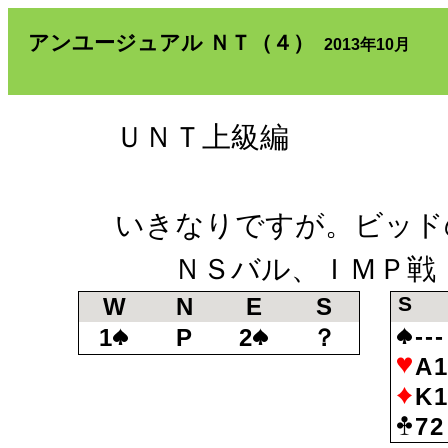
アンユージュアル ＮＴ（４）
2013年10月
ＵＮＴ上級編
いきなりですが。ビッド
ＮＳバル、ＩＭＰ戦
S
W
N
E
S
---
1
P
2
？
A1
K1
72