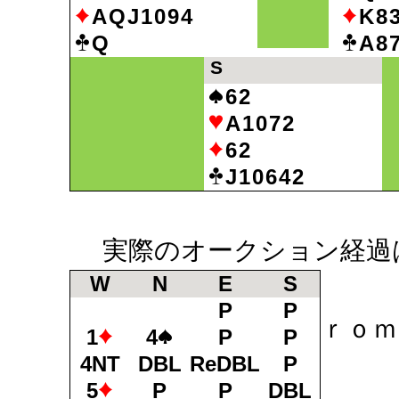
AQJ1094
K8
Q
A8
S
62
A1072
62
J10642
実際のオークション経過
W
N
E
S
Ｗｅ
P
P
ｒｏｍ
1
4
P
P
4NT
DBL
ReDBL
P
Ｎｏ
5
P
P
DBL