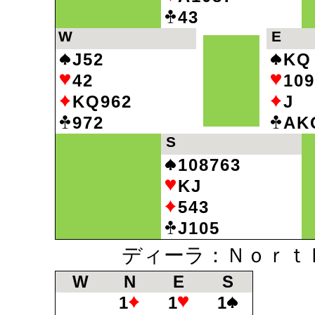
43
W
E
J52
KQ
42
109
KQ962
J
972
AK
S
108763
KJ
543
J105
ディーラ：Ｎｏｒｔｈ
W
N
E
S
1
1
1