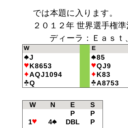
では本題に入ります。
２０１２年 世界選手権準
ディーラ：Ｅａｓｔ、
W
E
J
85
K8653
QJ9
AQJ1094
K83
Q
A8753
W
N
E
S
P
P
1
4
DBL
P