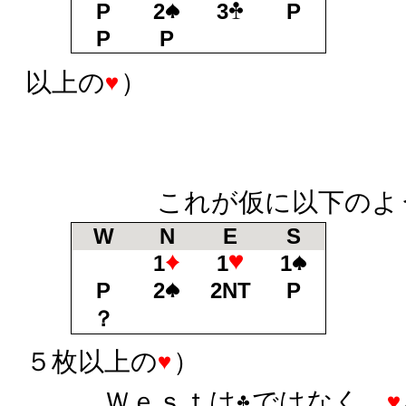
P
2
3
P
P
P
以上の
）
これが仮に以下のよう
W
N
E
S
1
1
1
P
2
2NT
P
？
２Ｎ
５枚以上の
）
Ｗｅｓｔは
ではなく、