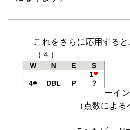
これをさらに応用すると
（４）
W
N
E
S
1
ＤＢ
4
DBL
P
？
ーイ
（点数によるペナ