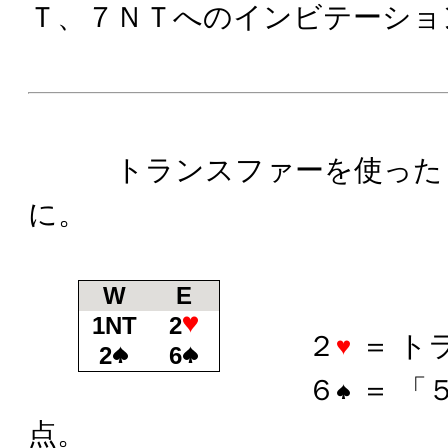
Ｔ、７ＮＴへのインビテーショ
トランスファーを使ったと
に。
W
E
1NT
2
２
＝ ト
2
6
６
＝ 「
点。