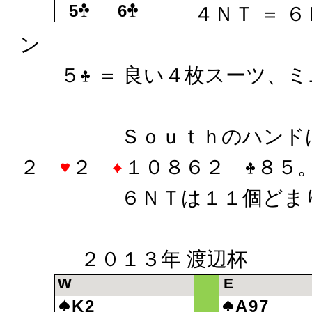
5
6
４ＮＴ ＝ ６
ン
５
＝ 良い４枚スーツ、
Ｓｏｕｔｈのハンド
２
２
１０８６２
８５
６ＮＴは１１個どまり
２０１３年 渡辺杯
W
E
K2
A97