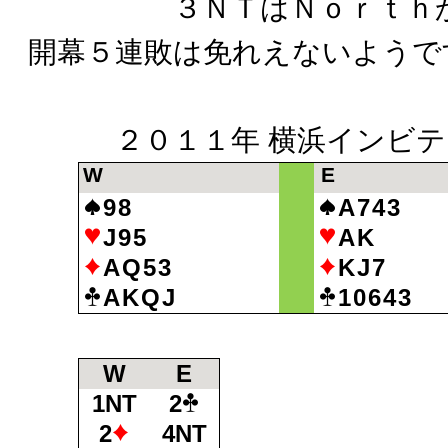
３ＮＴはＮｏｒｔｈから
開幕５連敗は免れえないようで
２０１１年 横浜インビテ
W
E
98
A743
J95
AK
AQ53
KJ7
AKQJ
10643
W
E
1NT
2
2
4NT