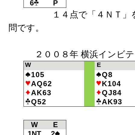
6
P
１４点で「４ＮＴ」を言
問です。
２００８年 横浜インビテ
W
E
105
Q8
AQ62
K104
AK63
QJ84
Q52
AK93
W
E
1NT
2