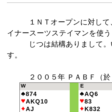
１ＮＴオープンに対して、
イナースーツステイマンを使う
じつは結構ありまして。い
す。
２００５年 ＰＡＢＦ（於 
W
E
874
AQ6
AKQ10
83
AJ
K832