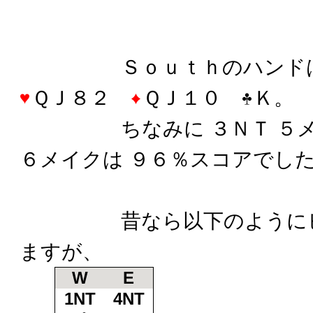
Ｓｏｕｔｈのハンド
ＱＪ８２
ＱＪ１０
Ｋ。
ちなみに ３ＮＴ ５メイ
６メイクは ９６％スコアでし
昔なら以下のようにビッ
ますが、
W
E
1NT
4NT