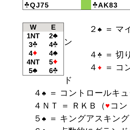
QJ75
AK83
W
E
２
＝ マ
1NT
2
ン
3
4
4
4
４
＝ 切
4NT
5
４
＝ コ
5
6
ド
４
＝ コントロールキ
４ＮＴ ＝ ＲＫＢ（
コン
５
＝ キングアスキン