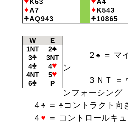
K63
A4
A7
K543
AQ943
10865
W
E
1NT
2
２
＝ マ
3
3NT
4
4
ン
4NT
5
３ＮＴ ＝ ウ
6
P
ンフォーシング
４
＝
コントラクト向
４
＝ コントロールキ