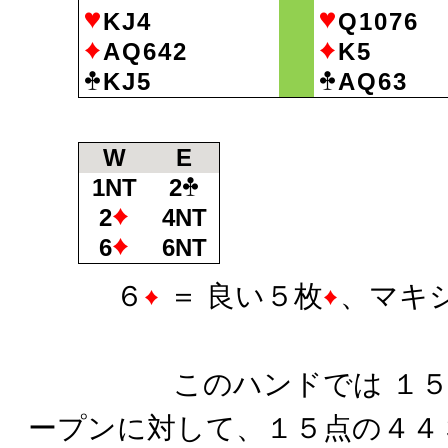
KJ4
Q1076
AQ642
K5
KJ5
AQ63
W
E
1NT
2
2
4NT
6
6NT
６
＝ 良い５枚
、マキ
このハンドでは １５～
ープンに対して、１５点の４４