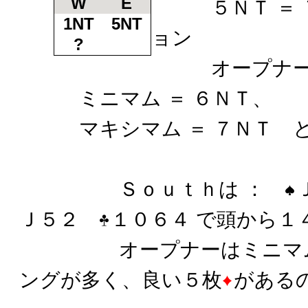
W
E
５ＮＴ ＝ ７
1NT
5NT
ョン
?
オープナーは
ミニマム ＝ ６ＮＴ、
マキシマム ＝ ７ＮＴ と
Ｓｏｕｔｈは ：
Ｊ５２
１０６４ で頭から１
オープナーはミニマムで
ングが多く、良い５枚
がある