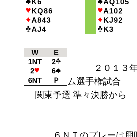
K6
AQ105
KQ86
A102
A843
KJ92
AJ4
K3
W
E
1NT
2
２０１３年 
2
6
6NT
Ｐ
ム選手権試合
関東予選 準々決勝から
６ＮＴのプレーは興味