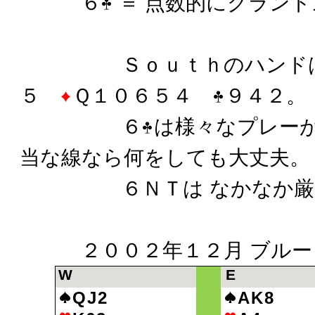
６
＝ 点数的にグラン
Ｓｏｕｔｈのハンド
５
Ｑ１０６５４
９４２。
６
は様々なプレー
当な線なら何をしても大丈夫。
６ＮＴは なかなか厳し
２００２年１２月 ブルー
W
E
QJ2
AK8